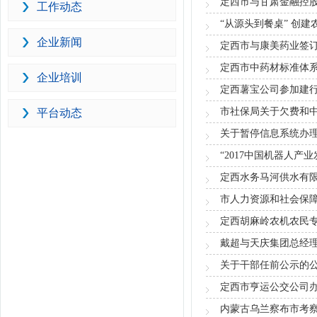
定西市与甘肃金融控
工作动态
“从源头到餐桌” 创
企业新闻
定西市与康美药业签
定西市中药材标准体
企业培训
定西薯宝公司参加建
市社保局关于欠费和
平台动态
关于暂停信息系统办
“2017中国机器人产
定西水务马河供水有
市人力资源和社会保
定西胡麻岭农机农民专
戴超与天庆集团总经
关于干部任前公示的
定西市亨运公交公司
内蒙古乌兰察布市考