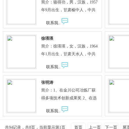
简介：骆得功，男，汉族，1957
作，选育出冬小麦定鉴2号、中
管理中，她积极完善学校各项规
年9月出生，甘肃榆中人，中共
旱110、定鉴6号、陇中1号、陇
章制度，落实精细化管理，不断
党员，本科学历，研究员。现任
中2号等新品种。 获得各类成果
提高科学管理水平。同时，她积
联系我..
定西市植保植检站书记。 先后主
奖励24项，其中获省科技进步一
极倡导有利于教师专业发展和学
持和参与完成科研、推广课题20
等奖1项、二等奖1项、三等奖5
生创新精神和实践能力培养的有
徐瑛瑛
多项，获省部级科技成果一等奖
项，全国农牧渔业丰收三等奖1
效模式，取得了显著成绩。 先后
简介：徐瑛瑛，女，汉族，1964
1项、二等奖3项、三等奖2项，
项，第四届中国技术市场金桥奖
在省级以上刊物发表“西部地区
年1月出生，甘肃天水人，中共
市（厅）级科技成果一、二、三
1项，市厅级科技进步一、二等
农村义务教育均衡发展的实践与
党员，本科学历，副主任护师。
等奖10余项。其中完成的全省协
奖8项、三等奖2项，省农牧渔业
联系我..
思考”、“多媒体与语文教
甘肃省妇幼保健协会理事，甘肃
作攻关项目“甘肃省双千田工
丰收三等奖5项，2012年获国家
学”、“丰实的语汇 和谐的韵律—
省优生优育学会理事，甘肃
程”，获农业部丰收一等奖（第
发明专利1项，省级科技鉴定成
张明涛
<诗经>语言浅析”、“贫困地区发
省“降消项目”驻县专家。现任定
10参加人）；完成的全省协作攻
果3项。在《干旱地区农业研
简介：1、在金川公司冶炼厂获
展普通高中教育的再思考”、“职
西市妇幼保健院院长。 主持完成
关项目“甘肃中东部一熟制不保
究》等刊物发表论文26篇，其中
得多项技术创新成果奖 2、在选
业教育集团化办学体制机制的探
的《定西市孕妇缺铁性贫血流行
灌区农田高产高效技术示范与推
国家级2篇、省级26篇。目前，
矿厂设计、调试的贵金属提取法
索与实践”等多篇教育教学论
病学调查及防治研究》科研项
广”，获农业部丰收二等奖（第6
联系我..
主持实施国家科技部、省农牧
（尼尔森提取法）相关电器系统
文。作为编委会副主任撰写的
目，2006年获定西市科技进步二
参加人）；作为前期主持人选育
厅、省科技厅等单位的科研项目
获得金川公司攀登项目大奖
《中学语文》、《中学英语》、
等奖；完成的《西部贫困地区不
的“旱地豌豆新品种定豌2号
共94记录，共8页，当前显示第1页
首页
上一页
下一页
尾