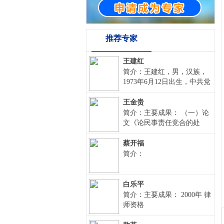
推荐专家
王建红
简介：王建红，男，汉族，
1973年6月12日出生，中共党
员，法学本科，从事律师职
业，毕业于国家法官学院。
王金贵
现在甘肃培信律师事务所工
简介：主要成果： （一）论
作，职务为主任。联系电话
文《论民事责任竞合的处
18793291280，QQ邮箱
理》荣获甘肃省法院系统第
2077843330@qq.com,通讯地
四届理论研讨会优秀论文一
蔡开福
址：定西市安定区中华路64
等奖。（二）论文《试论法
简介：
号。本人在从事律师执业
人人格否认及其适用》获纪
中，在刑事辩护，劳动争
念甘肃省高级人民法院成立
议、工伤，民商事纠纷有所
五十周年学术交流一等奖；
白乐平
专业。
（三）2002年论文《谈对立
简介：主要成果： 2000年 律
体商标的司法审查》发表于
师资格
《甘肃审判研究》2002第4
期。