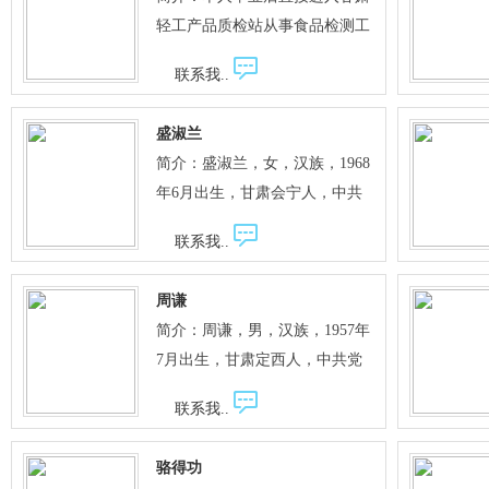
轻工产品质检站从事食品检测工
作，从事检测工作30多年。.
联系我..
盛淑兰
简介：盛淑兰，女，汉族，1968
年6月出生，甘肃会宁人，中共
党员，研究生学历，中学高级教
联系我..
师。定西市第一届、第二届政协
委员，定西市第三届人大代表。
周谦
现任定西市第一中学校长。 长期
简介：周谦，男，汉族，1957年
从事教育教学和管理工作，无论
7月出生，甘肃定西人，中共党
在哪个岗位，她都以扎实的工作
员，中专学历，研究员。现任定
作风和出色的工作成绩赢得了教
联系我..
西市农业科学研究院粮食作物研
职工、学生和社会的好评。在工
究室主任。 自参加工作以来，一
作中，她以身作则、率先垂范，
骆得功
直从事小麦新品种选育及推广工
以实际行动感召着师生。在学校