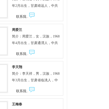
年2月出生，甘肃靖远人，中共
党员，本科学历，高级工程师。
联系我..
定西市建筑业联合会副会长，定
西市工商联副主席兼定西市房地
周爱兰
产商会会长，定西市规划局专家
简介：周爱兰，女，汉族，1968
委员会主任委员，安定区人大代
年4月出生，甘肃通渭人，中共
表。现任甘肃省定西市广厦建筑
党员，本科学历，高级农艺师。
安装工程有限责任公司董事长、
联系我..
省、市党代会代表，市政协常
总经理。 完成了广厦“温馨家
委、安定区政协委员、市妇联执
园”、“阳光家园”，“新城佳苑”等
李天翔
委会常务委员，市民营科技企业
商住项目的开发建设，联合开发
简介：李天祥，男，汉族，1968
协会常务理事，市青年企业家协
了定西市交运集团住宅小区、建
年3月出生，甘肃省临洮人，中
会副会长、市巾帼创业者协会副
宁小区等，总建筑面积40余万平
共党员，本科学历，高级工程
会长。现任定西市爱兰薯业有限
方米。主持完成了广厦供热站的
联系我..
师。现任定西市华家岭林业站站
责任公司执行董事。 在农技推广
筹建和集中供热工程，总供热容
长。 担任华家岭林业站站长以
工作的二十余年里，先后主持和
量45万平方米，目前供热面积约
王梅春
来，认真落实市委市政府关
参与完成农业科研及推广项目七