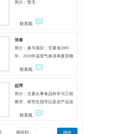
35万平方米。主持完成了“广厦
简介：暂无
于“打造黄土高原国家生态文明
项，一项获省丰收二等奖，一项
丽家城”专业品牌建材市场的筹
建设示范区”的战略部署，加大
获市科技进步一等奖。在多方考
建、招商、启动、运营工作，首
项目争取力度，全力实施“五大
证的基础上，确定攻关方向，发
联系我..
创定西市“一站式”建材家装城。
工程”即：三北五期防护林建设
挥自己的聪明才智，创办了“甘
作为定西市规划局专家委的主任
工程、天然林保护工程、荒山造
肃爱兰马铃薯种业有限责任公
张春
委员，参与完成了定西市和市辖
林工程、森林抚育工程和云杉种
司”，成为全市第一家由农业科
简介：参与项目：甘肃省2005
六县一区城市建设规划纲要评
苗基地建设工程；强力推进“二
技人员创办的民营科技企业，年
年、2010年温室气体清单废弃物
审、总规评审、控制性规划评
项改造”即:危旧房改造、低产林
产值6800万元。公司创立十余年
排放报告；甘肃省应对气候变化
审，以及重大项目方案评审等，
改造；不断夯实“一个基础”即：
联系我..
来，引进选育8个专用型马铃薯
统计核算体系；金昌市温室气体
提出了具有建设性的评审意见，
森林资源管理。切实推动林带转
新品种，生产原原种4.0亿粒，据
清单；镇原县循环经济发展规
为建设新型 、环保性现代化城市
型跨越发展，大力推进生态文明
赵萍
估算累计推广马铃薯一级种面积
划；甘肃省2012、2014温室气体
做出了应有贡献。2008年和2012
建设。近三年来，带领全站职工
简介：主要从事食品科学与工程
1500万亩，增产马铃薯750万
排放清单。 代表作品(论文)
年等关键年度，在《定西日报》
从进入华家岭的三个入口着手，
教学、研究生指导以及农产品加
吨，新增纯收入75亿元。基地每
Chun Zhang, etc.
等媒体撰文分析我市房地产市场
完成低产林改造1.16万亩，面山
工与副产物综合利用和发酵工程
年安置下岗职工和农民工520人
Superparamagnetic functional C@
发展趋势，正确引导我市房地产
联系我..
绿化（310国道绿化）0.2万亩，
的研究开发等方面的工作，先后
以上，支付工资600万元以上，
Fe3O4nanoflowers: Development
市场健康有序发展。 入选定西市
栽植以云杉为主的各类苗木200
承担纵横向研究课题28项，主持
年培训农民3600人次以上，极大
and application in acetaminophen
第七、第八批市管拔尖人才，
页
跳转到：